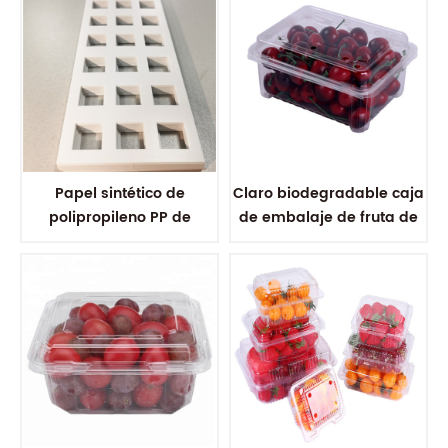
Papel sintético de
Claro biodegradable caja
polipropileno PP de
de embalaje de fruta de
plástico ESD mate con
plástico cubierta de
relieve resistente al agua
almeja para fresa
para espaciador de
embalaje de marco de
plomo