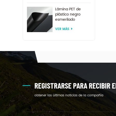
Lámina PET de
plástico negro
esmerilado
reciclado de
VER MÁS
tamaño
personalizado para
termoformado
REGISTRARSE PARA RECIBIR E
obtener las últimas noticias de la compañía