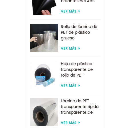
brillantes del ABS
del ESD para la
VER MÁS
formación al vacío
Rollo de lámina de
PET de plástico
grueso
biodegradable
VER MÁS
transparente rígido
de 0,2 mm
Hoja de plástico
transparente de
rollo de PET
transparente por
VER MÁS
encargo de
suministro directo
de fábrica para
Lámina de PET
formación al vacío
transparente rígida
transparente de
200 micras para
VER MÁS
formación al vacío