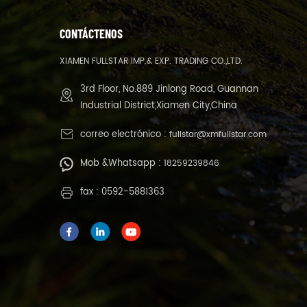
CONTÁCTENOS
XIAMEN FULLSTAR IMP.& EXP. TRADING CO.,LTD.
3rd Floor, No.889 Jinlong Road, Guannan
Industrial District,Xiamen City,China
correo electrónico :
fullstar@xmfullstar.com
Mob &Whatsapp :
18259239846
fax : 0592-5881363