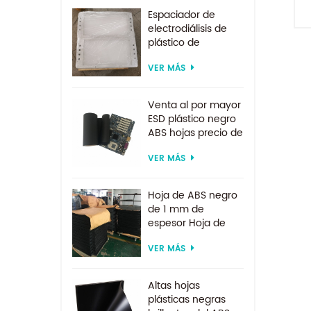
Espaciador de
electrodiálisis de
t
plástico de
suministro de
VER MÁS
d
fábrica por encargo
para sistema de
d
electrodiálisis
Venta al por mayor
ESD plástico negro
ABS hojas precio de
fábrica para
p
VER MÁS
termoformado
Hoja de ABS negro
de 1 mm de
espesor Hoja de
ABS ESD
VER MÁS
Altas hojas
plásticas negras