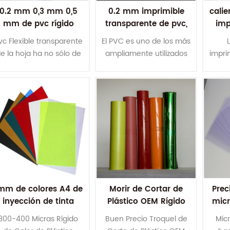
0.2 mm 0,3 mm 0,5
0.2 mm imprimible
calie
mm de pvc rígido
transparente de pvc,
imp
blanco de la hoja
láminas de plástico
ultra
vc Flexible transparente
El PVC es uno de los más
para la impresión
pvc
e la hoja ha no sólo de
ampliamente utilizados
impri
espesor uniforme,
en los plásticos. PVC
un 
ransparente, brillante y
material plástico es un
trans
limpio , pero también
material no cristalino.
lim
tiene resistencia al
Transparente lámina de
ti
mpacto, resistencia a la
PVC es ampliamente
impac
orrosión, resistencia de
utilizado en los
corro
envejecimiento,
Paquetes,Signo,la
e
resistencia a los rayos
Publicidad,la Impresión
resi
ltravioleta, la irradiación
,la Construcción Y Así
ultrav
de la resistencia, de
sucesivamente.
de 
mm de colores A4 de
Morir de Cortar de
Prec
forma fácil, rápida de
offset/UV/impresión de
form
inyección de tinta
Plástico OEM Rígido
micr
calor sellado, sellado
la pantalla, pantalla de
cal
mprimible de colores
de Color
tran
aracterísticas de rend7
prinitng, formación de
ca
300-400 Micras Rígido
Buen Precio Troquel de
Mic
de PVC, láminas de
Transparente del PVC
del
vacío, médicos de