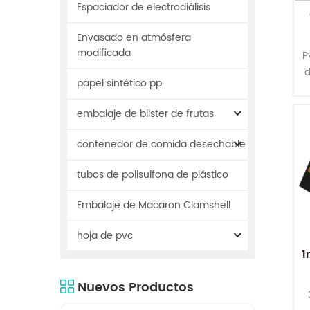
Espaciador de electrodiálisis
Envasado en atmósfera
modificada
P
d
papel sintético pp
t
embalaje de blister de frutas
contenedor de comida desechable
i
c
tubos de polisulfona de plástico
Embalaje de Macaron Clamshell
u
hoja de pvc
1
Nuevos Productos
I
c