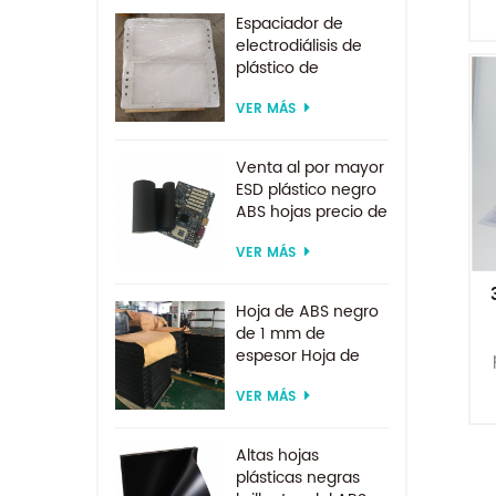
Espaciador de
electrodiálisis de
plástico de
suministro de
VER MÁS
fábrica por encargo
para sistema de
electrodiálisis
e
Venta al por mayor
ESD plástico negro
ABS hojas precio de
fábrica para
VER MÁS
termoformado
Hoja de ABS negro
de 1 mm de
espesor Hoja de
ABS ESD
VER MÁS
a
Altas hojas
i
plásticas negras