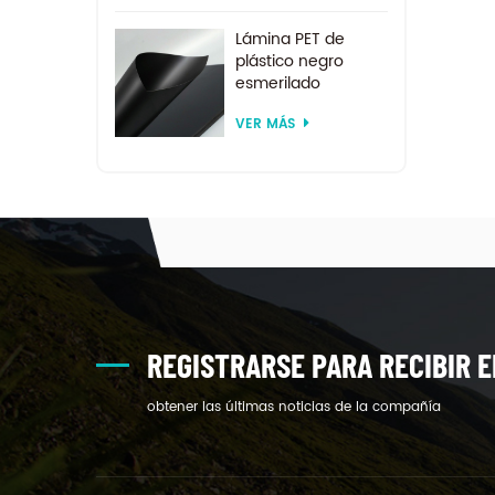
Lámina PET de
plástico negro
esmerilado
reciclado de
VER MÁS
tamaño
personalizado para
termoformado
REGISTRARSE PARA RECIBIR E
obtener las últimas noticias de la compañía