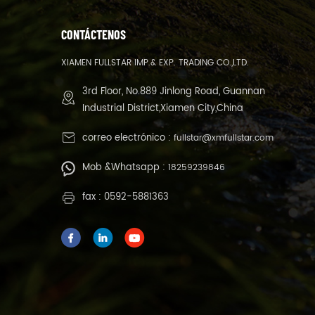
CONTÁCTENOS
XIAMEN FULLSTAR IMP.& EXP. TRADING CO.,LTD.
3rd Floor, No.889 Jinlong Road, Guannan
Industrial District,Xiamen City,China
correo electrónico :
fullstar@xmfullstar.com
Mob &Whatsapp :
18259239846
fax : 0592-5881363