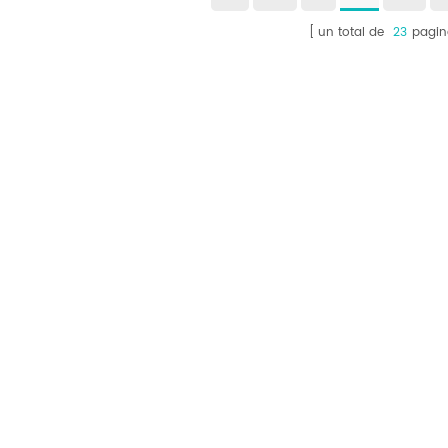
printing.
materiales tradicionales
mano
un total de
23
pagin
poco a poco y se han
de
convertido en un
aisl
recurso valioso de
capa 
dominio industrial y
nec
comercial.
Fulls
prov
esp
pelí