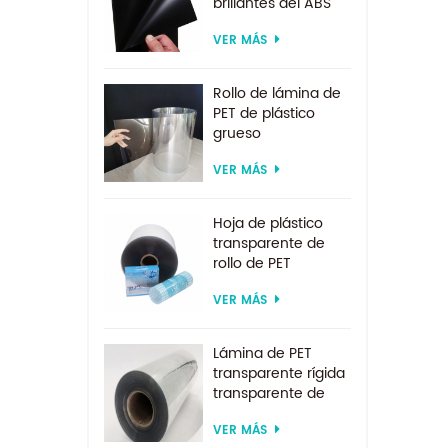
brillantes del ABS
del ESD para la
VER MÁS
formación al vacío
Rollo de lámina de
PET de plástico
grueso
biodegradable
VER MÁS
transparente rígido
de 0,2 mm
Hoja de plástico
transparente de
rollo de PET
transparente por
VER MÁS
encargo de
suministro directo
de fábrica para
Lámina de PET
formación al vacío
transparente rígida
transparente de
200 micras para
VER MÁS
formación al vacío