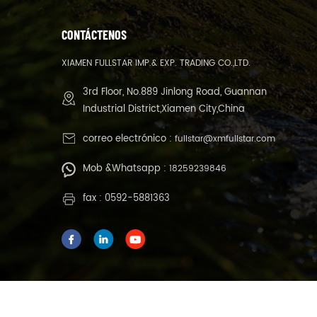
CONTÁCTENOS
XIAMEN FULLSTAR IMP.& EXP. TRADING CO.,LTD.
3rd Floor, No.889 Jinlong Road, Guannan
Industrial District,Xiamen City,China
correo electrónico :
fullstar@xmfullstar.com
Mob &Whatsapp :
18259239846
fax : 0592-5881363