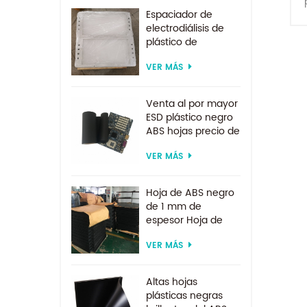
Espaciador de
electrodiálisis de
plástico de
suministro de
VER MÁS
fábrica por encargo
para sistema de
electrodiálisis
Venta al por mayor
ESD plástico negro
ABS hojas precio de
fábrica para
VER MÁS
termoformado
Hoja de ABS negro
de 1 mm de
espesor Hoja de
ABS ESD
VER MÁS
Altas hojas
plásticas negras