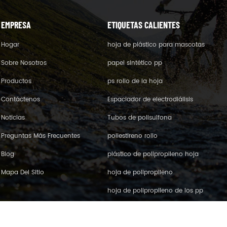
EMPRESA
ETIQUETAS CALIENTES
Hogar
hoja de plástico para mascotas
Sobre Nosotros
papel sintético pp
Productos
ps rollo de la hoja
Contáctenos
Espaciador de electrodiálisis
Noticias
Tubos de polisulfona
Preguntas Más Frecuentes
poliestireno rollo
Blog
plástico de polipropileno hoja
Mapa Del Sitio
hoja de polipropileno
hoja de polipropileno de los pp
película de pet pe roll