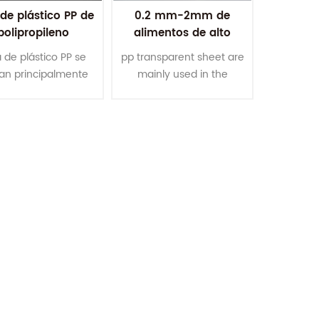
de plástico PP de
0.2 mm-2mm de
polipropileno
alimentos de alto
sparente de 0 . 5
grado de
 de plástico PP se
pp transparent sheet are
m de tamaño
polipropileno
izan principalmente
mainly used in the
personalizado
transparente de
la producción de
production of food,
plástico de los pp de
entos, cosméticos,
cosmetics, medical
la hoja para la
inistros médicos,
supplies, electronic
formación de vacío
uctos electrónicos,
products, gifts and other
os y otros envases
thermoformed
ermoformados.
packaging.