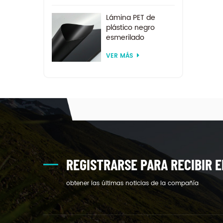
Lámina PET de
plástico negro
esmerilado
reciclado de
VER MÁS
tamaño
personalizado para
termoformado
REGISTRARSE PARA RECIBIR E
obtener las últimas noticias de la compañía