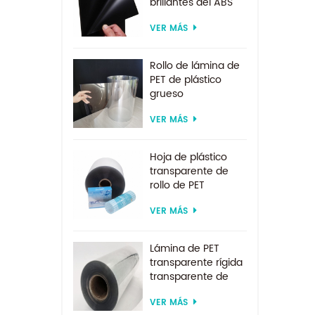
brillantes del ABS
del ESD para la
VER MÁS
formación al vacío
Rollo de lámina de
PET de plástico
grueso
biodegradable
VER MÁS
transparente rígido
de 0,2 mm
Hoja de plástico
transparente de
rollo de PET
transparente por
VER MÁS
encargo de
suministro directo
de fábrica para
Lámina de PET
formación al vacío
transparente rígida
transparente de
200 micras para
VER MÁS
formación al vacío