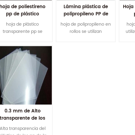
hoja de poliestireno
Lámina plástica de
Hoja 
pp de plástico
polipropileno PP de
ransparente de 1 mm
alta transparencia de
tran
hoja de plástico
hoja de polipropileno en
hoja
de altura de tamaño
500 micras para
m
transparente pp se
rollos se utilizan
util
personalizado
termoformado
utilizan principalmente
principalmente en la
en 
en la producción de
producción de
alim
alimentos, cosméticos,
alimentos, cosméticos,
sum
suministros médicos,
suministros médicos,
prod
productos electrónicos,
productos electrónicos,
regal
egalos y otros envases
regalos y otros envases
t
termoformados.
termoformados.
0.3 mm de Alto
transparente de los
P de la hoja clara de
Alta transparencia del
la hoja de