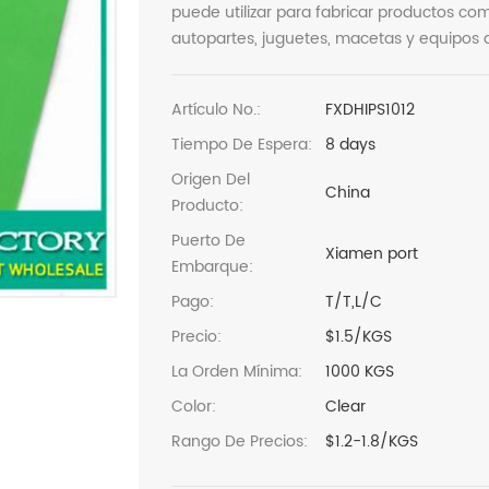
puede utilizar para fabricar productos co
autopartes, juguetes, macetas y equipos d
Artículo No.:
FXDHIPS1012
Tiempo De Espera:
8 days
Origen Del
China
Producto:
Puerto De
Xiamen port
Embarque:
Pago:
T/T,L/C
Precio:
$1.5/KGS
La Orden Mínima:
1000 KGS
Color:
Clear
Rango De Precios:
$1.2-1.8/KGS