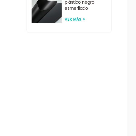
plástico negro
esmerilado
reciclado de
VER MÁS
tamaño
personalizado para
termoformado