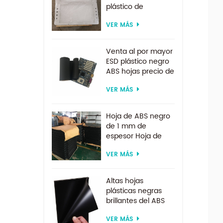
plástico de
suministro de
VER MÁS
fábrica por encargo
para sistema de
electrodiálisis
Venta al por mayor
ESD plástico negro
ABS hojas precio de
fábrica para
VER MÁS
termoformado
Hoja de ABS negro
de 1 mm de
espesor Hoja de
ABS ESD
VER MÁS
Altas hojas
plásticas negras
brillantes del ABS
del ESD para la
VER MÁS
formación al vacío