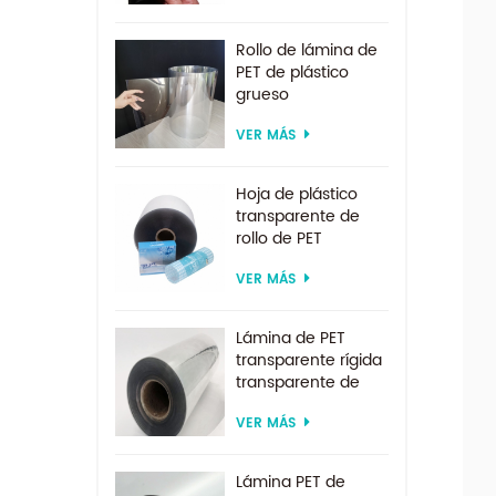
Rollo de lámina de
PET de plástico
grueso
biodegradable
VER MÁS
transparente rígido
de 0,2 mm
Hoja de plástico
transparente de
rollo de PET
transparente por
VER MÁS
encargo de
suministro directo
de fábrica para
Lámina de PET
formación al vacío
transparente rígida
transparente de
200 micras para
VER MÁS
formación al vacío
Lámina PET de