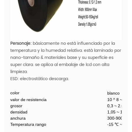
Personaje:
básicamente no está influenciado por la
temperatura y la humedad relativa. está laminado por
nano-tamaño & materiales base y su superficie es
super clara. se aplica al embalaje de lcd con alta
limpieza.
ESD: electrostático descarga.
color
blanco
valor de resistencia
10 ^ 8 ~ 10 ^
grosor
0,3 ~ 2.0 (m
densidad
1,05 ~ 1,10 (
anchura
300-900 mm
Temperatura rango
-15 ℃ ~ + 8