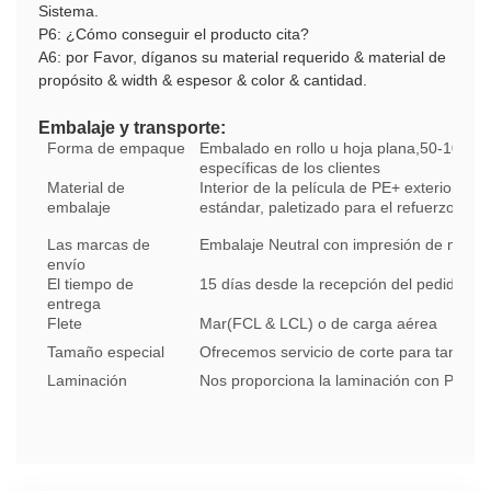
Sistema.
P6: ¿Cómo conseguir el producto cita?
A6: por Favor, díganos su material requerido & material de
propósito & width & espesor & color & cantidad.
Embalaje y transporte:
Forma de empaque
Embalado en rollo u hoja plana,50-100 kg/
específicas de los clientes
Material de
Interior de la película de PE+ exterior de
embalaje
estándar, paletizado para el refuerzo adic
Las marcas de
Embalaje Neutral con impresión de marca
envío
El tiempo de
15 días desde la recepción del pedido y 
entrega
Flete
Mar(FCL & LCL) o de carga aérea
Tamaño especial
Ofrecemos servicio de corte para tamaño
Laminación
Nos proporciona la laminación con PSA, tex