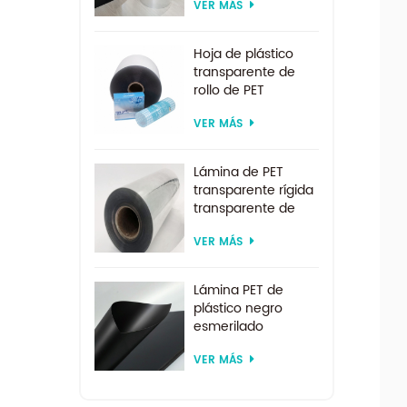
VER MÁS
transparente rígido
de 0,2 mm
Hoja de plástico
transparente de
rollo de PET
transparente por
VER MÁS
encargo de
suministro directo
de fábrica para
Lámina de PET
formación al vacío
transparente rígida
transparente de
200 micras para
VER MÁS
formación al vacío
Lámina PET de
plástico negro
esmerilado
reciclado de
VER MÁS
tamaño
personalizado para
termoformado