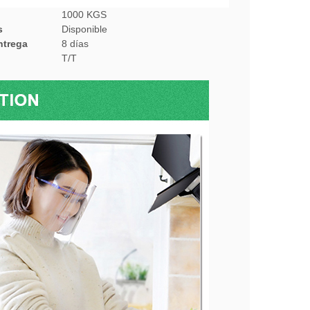
1000 KGS
s
Disponible
ntrega
8 días
T/T