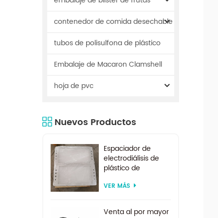
embalaje de blister de frutas
contenedor de comida desechable
tubos de polisulfona de plástico
Embalaje de Macaron Clamshell
hoja de pvc
Nuevos Productos
Espaciador de
electrodiálisis de
plástico de
suministro de
VER MÁS
fábrica por encargo
para sistema de
electrodiálisis
Venta al por mayor