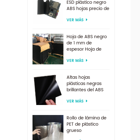
ESD plástico negro
ABS hojas precio de
fábrica para
VER MÁS
termoformado
Hoja de ABS negro
de 1 mm de
espesor Hoja de
ABS ESD
VER MÁS
Altas hojas
plásticas negras
brillantes del ABS
del ESD para la
VER MÁS
formación al vacío
Rollo de lámina de
PET de plástico
grueso
biodegradable