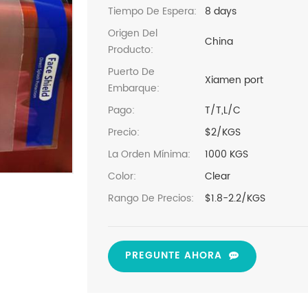
Tiempo De Espera:
8 days
Origen Del
China
Producto:
Puerto De
Xiamen port
Embarque:
Pago:
T/T,L/C
Precio:
$2/KGS
La Orden Mínima:
1000 KGS
Color:
Clear
Rango De Precios:
$1.8-2.2/KGS
PREGUNTE AHORA