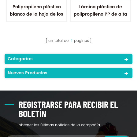
Polipropileno plástico
Lámina plástica de
blanco de la hoja de los
polipropileno PP de alta
pp del polipropileno de
transparencia de 500
los pp de 0.5mm
micras para
termoformado
un total de
1
paginas
Categorías
Nuevos Productos
REGISTRARSE PARA RECIBIR EL
BOLETÍN
obtener las últimas noticias de la compañía