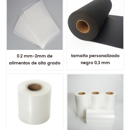
tamaño personalizado
0.2 mm-2mm de
negro 0,3 mm
alimentos de alto grado
polipropileno PP lámina
de polipropileno
de plástico para
transparente de plástico
termoformado embalaje
de los pp de la hoja para
la formación de vacío