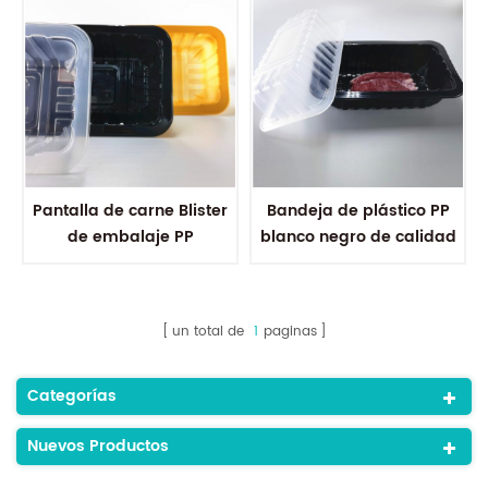
Pantalla de carne Blister
Bandeja de plástico PP
de embalaje PP
blanco negro de calidad
Recipiente de plástico
alimentaria desechable
Mapa de embalaje
Bandeja de mapa al por
desechable
mayor
un total de
1
paginas
Categorías
Nuevos Productos