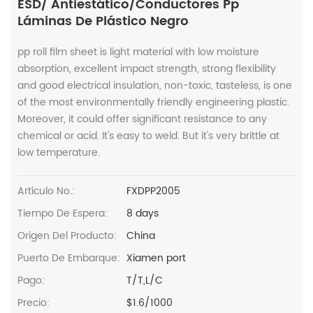
ESD/ Antiestático/Conductores Pp
Láminas De Plástico Negro
pp roll film sheet is light material with low moisture
absorption, excellent impact strength, strong flexibility
and good electrical insulation, non-toxic, tasteless, is one
of the most environmentally friendly engineering plastic.
Moreover, it could offer significant resistance to any
chemical or acid. It's easy to weld. But it's very brittle at
low temperature.
Artículo No.:
FXDPP2005
Tiempo De Espera:
8 days
Origen Del Producto:
China
Puerto De Embarque:
Xiamen port
Pago:
T/T,L/C
Precio:
$1.6/1000