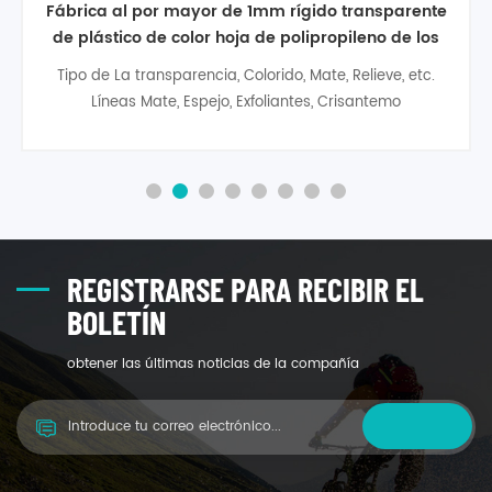
Hoteles de Precio de Fábrica de reciclado de
polipropileno de los PP de la hoja de 1.5 mm en
rollos
plastic pp transparent sheet is a kind of low density, no
side chain, high crystallization of linear polymer, high
heat resistance, deformation, stiffness, high surface
strength and good chemical stability, excellent
electrical performance, non-toxic, smooth surface, easy
installation and maintenance, long service life, easy to
machining, welding e7
REGISTRARSE PARA RECIBIR EL
BOLETÍN
obtener las últimas noticias de la compañía