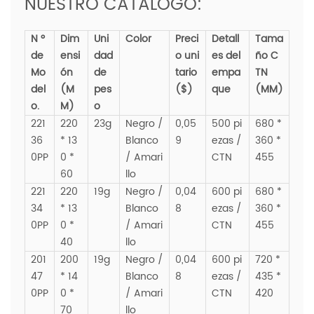
NUESTRO CATALOGO:
N º
Dim
Uni
Color
Preci
Detall
Tama
de
ensi
dad
o uni
es del
ño C
Mo
ón
de
tario
empa
TN
del
(M
pes
($)
que
(MM)
o.
M)
o
221
220
23g
Negro /
0,05
500 pi
680 *
36
* 13
Blanco
9
ezas /
360 *
0PP
0 *
/ Amari
CTN
455
60
llo
221
220
19g
Negro /
0,04
600 pi
680 *
34
* 13
Blanco
8
ezas /
360 *
0PP
0 *
/ Amari
CTN
455
40
llo
201
200
19g
Negro /
0,04
600 pi
720 *
47
* 14
Blanco
8
ezas /
435 *
0PP
0 *
/ Amari
CTN
420
70
llo