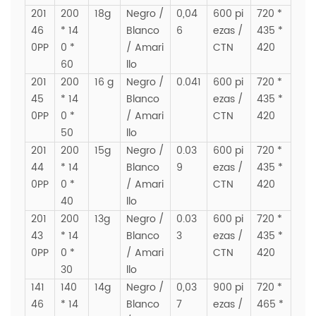
201
200
18g
Negro /
0,04
600 pi
720 *
46
* 14
Blanco
6
ezas /
435 *
0PP
0 *
/ Amari
CTN
420
60
llo
201
200
16 g
Negro /
0.041
600 pi
720 *
45
* 14
Blanco
ezas /
435 *
0PP
0 *
/ Amari
CTN
420
50
llo
201
200
15g
Negro /
0.03
600 pi
720 *
44
* 14
Blanco
9
ezas /
435 *
0PP
0 *
/ Amari
CTN
420
40
llo
201
200
13g
Negro /
0.03
600 pi
720 *
43
* 14
Blanco
3
ezas /
435 *
0PP
0 *
/ Amari
CTN
420
30
llo
141
140
14g
Negro /
0,03
900 pi
720 *
46
* 14
Blanco
7
ezas /
465 *