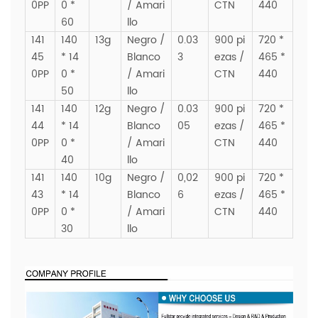
0PP
0 *
/ Amari
CTN
440
60
llo
141
140
13g
Negro /
0.03
900 pi
720 *
45
* 14
Blanco
3
ezas /
465 *
0PP
0 *
/ Amari
CTN
440
50
llo
141
140
12g
Negro /
0.03
900 pi
720 *
44
* 14
Blanco
05
ezas /
465 *
0PP
0 *
/ Amari
CTN
440
40
llo
141
140
10g
Negro /
0,02
900 pi
720 *
43
* 14
Blanco
6
ezas /
465 *
0PP
0 *
/ Amari
CTN
440
30
llo