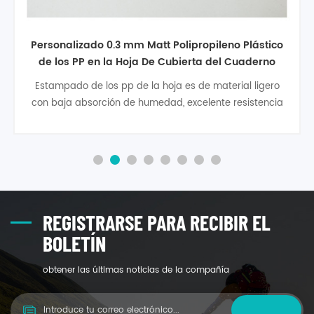
el precio de fábrica Mayoristas de alta calidad
del plástico de los pp retardante de fuego de
láminas de plástico
plastic pp polypropylene sheet is light material with low
moisture absorption, excellent impact strength, strong
flexibility and good electrical insulation, non-toxic,
tasteless, is one of the most environmentally friendly
engineering plastic. Moreover, it could offer significant
resistance to any chemical or acid. It's easy to weld. But
itƍ
REGISTRARSE PARA RECIBIR EL
BOLETÍN
obtener las últimas noticias de la compañía