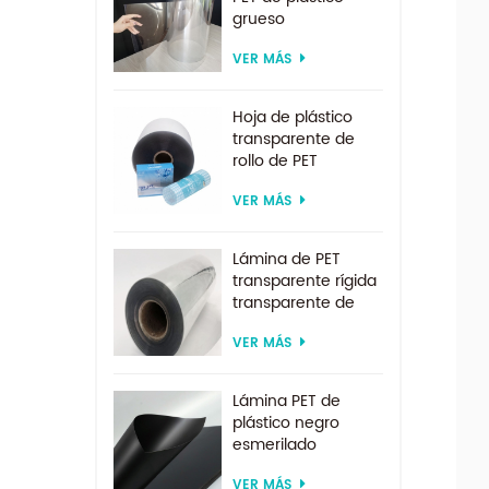
grueso
biodegradable
VER MÁS
transparente rígido
de 0,2 mm
Hoja de plástico
transparente de
rollo de PET
transparente por
VER MÁS
encargo de
suministro directo
de fábrica para
Lámina de PET
formación al vacío
transparente rígida
transparente de
200 micras para
VER MÁS
formación al vacío
Lámina PET de
plástico negro
esmerilado
reciclado de
VER MÁS
tamaño