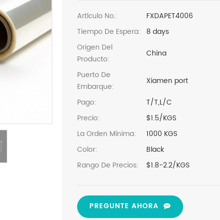
Artículo No.:
FXDAPET4006
Tiempo De Espera:
8 days
Origen Del
China
Producto:
Puerto De
Xiamen port
Embarque:
Pago:
T/T,L/C
Precio:
$1.5/KGS
La Orden Mínima:
1000 KGS
Color:
Black
Rango De Precios:
$1.8-2.2/KGS
PREGUNTE AHORA