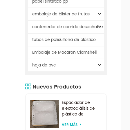
papel sintético pp
embalaje de blister de frutas
contenedor de comida desechable
tubos de polisulfona de plástico
Embalaje de Macaron Clamshell
hoja de pvc
Nuevos Productos
Espaciador de
electrodiálisis de
plástico de
suministro de
VER MÁS
fábrica por encargo