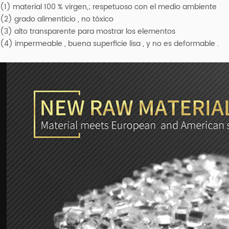
(1) material 100 % virgen,; respetuoso con el medio ambiente
(2) grado alimenticio , no tóxico
(3) alto transparente para mostrar los elementos
(4) impermeable , buena superficie lisa , y no es deformable .