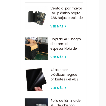
para sistema de
electrodiálisis
Venta al por mayor
ESD plástico negro
ABS hojas precio de
fábrica para
VER MÁS
termoformado
Hoja de ABS negro
de 1 mm de
espesor Hoja de
ABS ESD
VER MÁS
Altas hojas
plásticas negras
brillantes del ABS
del ESD para la
VER MÁS
formación al vacío
Rollo de lámina de
PET de plástico