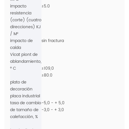
impacto
≥5.0
resistencia
(corte) (cuatro
direcciones) KJ
/ M²
impacto de
sin fractura
caída
Vicat piont de
ablandamiento,
° C
≥109,0
≥80.0
plato de
decoración
placa industrial
tasa de cambio
-5,0 - + 5,0
de tamaño de
-3,0 - + 3,0
calefacción, %