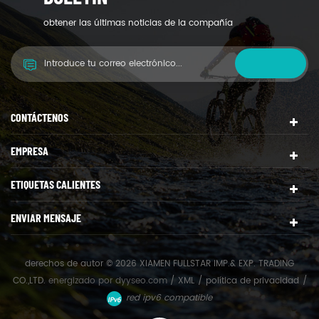
obtener las últimas noticias de la compañía
CONTÁCTENOS
EMPRESA
ETIQUETAS CALIENTES
ENVIAR MENSAJE
derechos de autor © 2026 XIAMEN FULLSTAR IMP.& EXP. TRADING
CO.,LTD.
energizado por
dyyseo.com
/
XML
/
política de privacidad
/
red ipv6 compatible