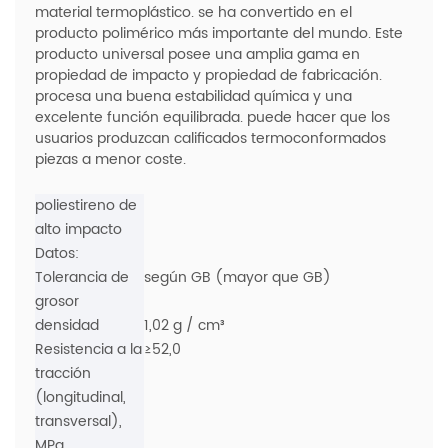
material termoplástico. se ha convertido en el
producto polimérico más importante del mundo. Este
producto universal posee una amplia gama en
propiedad de impacto y propiedad de fabricación.
procesa una buena estabilidad química y una
excelente función equilibrada. puede hacer que los
usuarios produzcan calificados termoconformados
piezas a menor coste.
poliestireno de
alto impacto
Datos:
Tolerancia de
según GB (mayor que GB)
grosor
densidad
1,02 g / cm³
Resistencia a la
≥52,0
tracción
(longitudinal,
transversal),
MPa