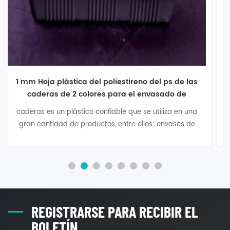
OEM ODM 2 colores caderas rígidas hojas de
poliestireno de alto impacto hoja PS
hoja de poliestireno de impacto es un tipo de plástico
termoplástico, este es un nuevo tipo de material de
embalaje de protección ambiental desarrollado en los
últimos años, con un excelente rendimiento de
formación térmica, buen rendimiento anti-impacto
para el desempeño de la protección ambiental y el
desempeño de la salud , ampliamente utilizado7
REGISTRARSE PARA RECIBIR EL
BOLETÍN