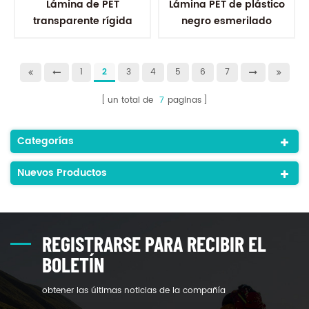
Lámina de PET
Lámina PET de plástico
transparente rígida
negro esmerilado
transparente de 200
reciclado de tamaño
micras para formación al
personalizado para
vacío
termoformado
1
2
3
4
5
6
7
un total de
7
paginas
Categorías
Nuevos Productos
REGISTRARSE PARA RECIBIR EL
BOLETÍN
obtener las últimas noticias de la compañía