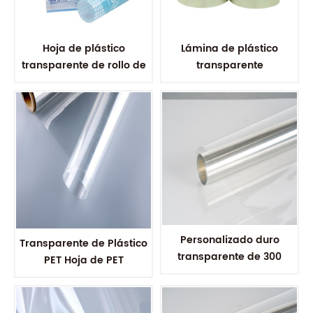
Hoja de plástico
Lámina de plástico
transparente de rollo de
transparente
PET transparente por
personalizada de 0,5 mm,
encargo de suministro
película rígida
directo de fábrica para
transparente para
formación al vacío
mascotas
Personalizado duro
Transparente de Plástico
transparente de 300
PET Hoja de PET
micrones de plástico PET
Transparente de la Hoja
rollo de la hoja de
de 0.5 mm de Espesor de
embalaje de plástico
UNA Hoja de