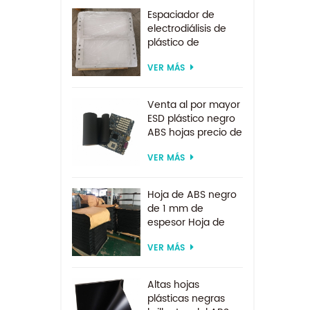
Espaciador de
electrodiálisis de
plástico de
suministro de
VER MÁS
fábrica por encargo
para sistema de
electrodiálisis
Venta al por mayor
ESD plástico negro
ABS hojas precio de
fábrica para
VER MÁS
termoformado
Hoja de ABS negro
de 1 mm de
espesor Hoja de
ABS ESD
VER MÁS
Altas hojas
plásticas negras