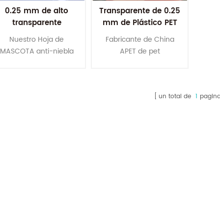
0.25 mm de alto
Transparente de 0.25
transparente
mm de Plástico PET
transparente anti-
rollo de la Hoja para
Nuestro Hoja de
Fabricante de China
niebla película de
el protector de la cara
MASCOTA anti-niebla
APET de pet
oja de mascota para
está hecha de eco
transparente de plástico
l protector de la cara
amistoso contra la
para el protector de la
niebla material PET,
cara utilizando.
un total de
1
pagin
ampliamente utilizado
para desechable
protector de la cara de
os productos, de ayudar
a las personas a
prevenir covid-19.