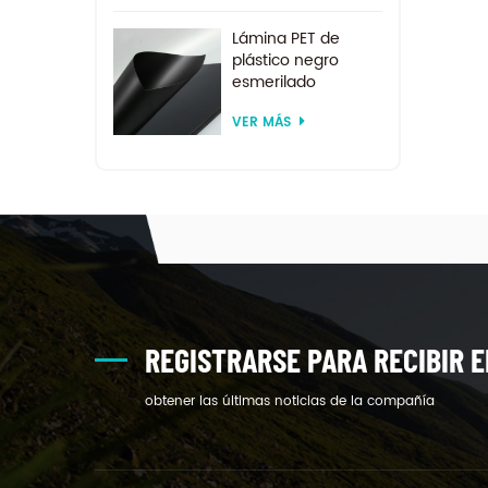
Lámina PET de
plástico negro
esmerilado
reciclado de
VER MÁS
tamaño
personalizado para
termoformado
REGISTRARSE PARA RECIBIR E
obtener las últimas noticias de la compañía