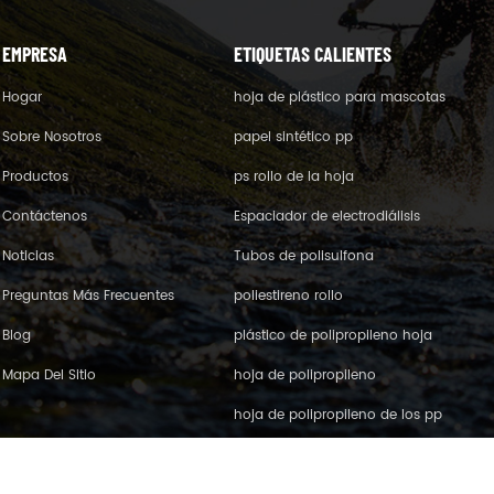
EMPRESA
ETIQUETAS CALIENTES
Hogar
hoja de plástico para mascotas
Sobre Nosotros
papel sintético pp
Productos
ps rollo de la hoja
Contáctenos
Espaciador de electrodiálisis
Noticias
Tubos de polisulfona
Preguntas Más Frecuentes
poliestireno rollo
Blog
plástico de polipropileno hoja
Mapa Del Sitio
hoja de polipropileno
hoja de polipropileno de los pp
película de pet pe roll