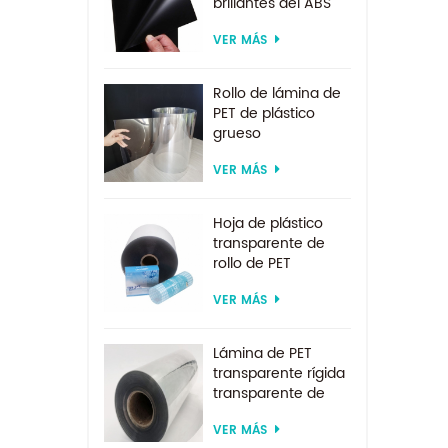
brillantes del ABS
del ESD para la
VER MÁS
formación al vacío
Rollo de lámina de
PET de plástico
grueso
biodegradable
VER MÁS
transparente rígido
de 0,2 mm
Hoja de plástico
transparente de
rollo de PET
transparente por
VER MÁS
encargo de
suministro directo
de fábrica para
Lámina de PET
formación al vacío
transparente rígida
transparente de
200 micras para
VER MÁS
formación al vacío