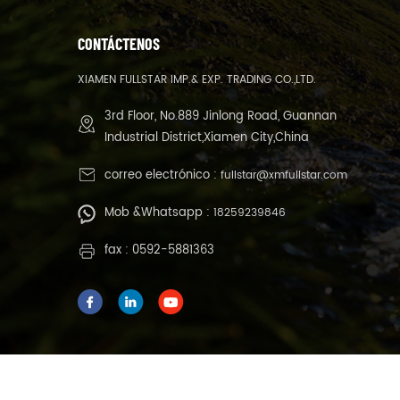
CONTÁCTENOS
XIAMEN FULLSTAR IMP.& EXP. TRADING CO.,LTD.
3rd Floor, No.889 Jinlong Road, Guannan
Industrial District,Xiamen City,China
correo electrónico :
fullstar@xmfullstar.com
Mob &Whatsapp :
18259239846
fax : 0592-5881363