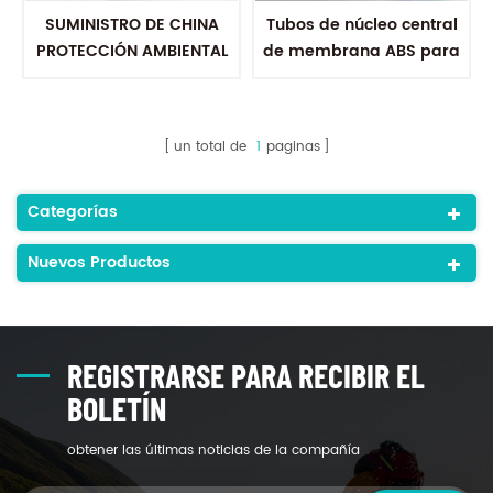
SUMINISTRO DE CHINA
Tubos de núcleo central
PROTECCIÓN AMBIENTAL
de membrana ABS para
PROFESIONAL TUBO DE
tratamiento de agua.
TUBOS CENTRALES ABS
TUBO DE PERMEADO ABS
un total de
1
paginas
PARA MEMBRANA RO
Categorías
Nuevos Productos
REGISTRARSE PARA RECIBIR EL
BOLETÍN
obtener las últimas noticias de la compañía