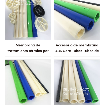
Membrana de
Accesorio de membrana
tratamiento térmico por
ABS Core Tubes Tubos de
extrusión, accesorio de
permeado ABS para
filtrado de agua, 8040
filtrado de agua
4040 ABS, tubos de núcleo
permeado, tubo de filtro
ABS